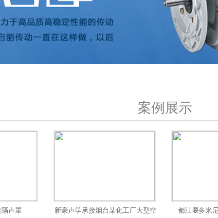
案例展示
装隔声罩
新豪声学承接烟台某化工厂大型空
都江堰多米尼