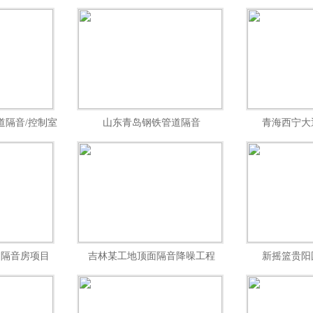
压机消音器设备安装工程！
道隔音/控制室
山东青岛钢铁管道隔音
青海西宁大
间隔音房项目
吉林某工地顶面隔音降噪工程
新摇篮贵阳