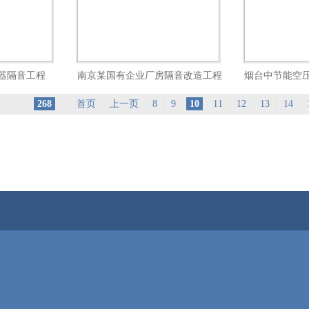
器隔音工程
南京某国有企业厂房隔音改造工程
烟台中节能空
268
首页
上一页
8
9
10
11
12
13
14